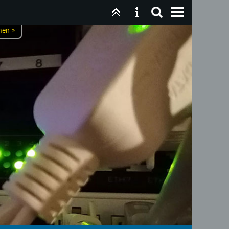
nen »