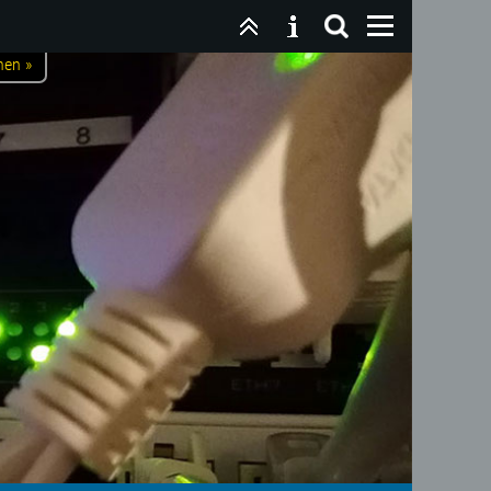
nen »