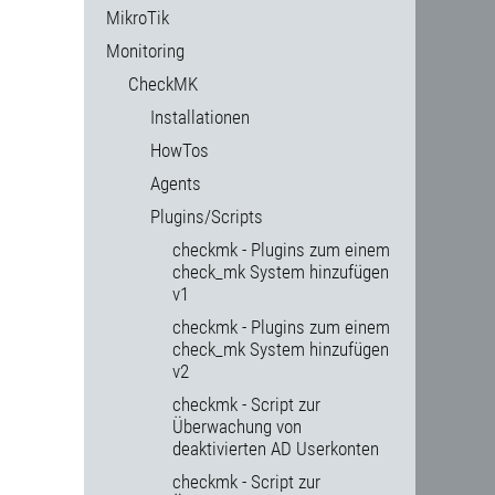
MikroTik
Monitoring
CheckMK
Installationen
HowTos
Agents
Plugins/Scripts
checkmk - Plugins zum einem
check_mk System hinzufügen
v1
checkmk - Plugins zum einem
check_mk System hinzufügen
v2
checkmk - Script zur
Überwachung von
deaktivierten AD Userkonten
checkmk - Script zur