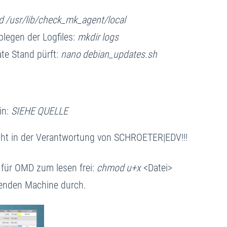
d /usr/lib/check_mk_agent/local
blegen der Logfiles:
mkdir logs
ate Stand pürft:
nano debian_updates.sh
in:
SIEHE QUELLE
nicht in der Verantwortung von SCHROETER|EDV!!!
 für OMD zum lesen frei:
chmod u+x
<Datei>
henden Machine durch.