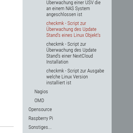
Überwachung einer USV die
an einem NAS System
angeschlossen ist
checkmk - Script zur
Überwachung des Update
Stand's eines Linux Objekt's
checkmk - Script zur
Überwachung des Update
Stand's einer NextCloud
Installation
checkmk - Script zur Ausgabe
welche Linux Version
installiert ist
Nagios
OMD
Opensource
Raspberry Pi
Sonstiges...