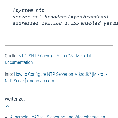
/system ntp
server
set
broadcast
=yes
broadcast-
addresses
=192.168.1.255
enabled
=yes
m
Quelle:
NTP (SNTP Client) - RouterOS - MikroTik
Documentation
Info:
How to Configure NTP Server on Mikrotik? [Mikrotik
NTP Server] (monovm.com)
weiter zu:
⇑ ..
Allgemein - cAPac - Sicherung und Wiederherstellen