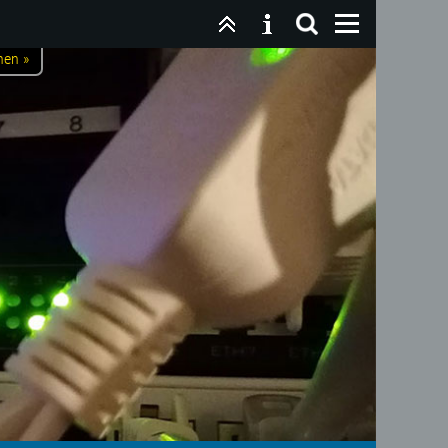
nen »