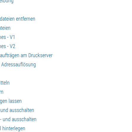
reibung
ateien entfernen
teien
hes - V1
hes - V2
kaufträgen am Druckserver
r Adressauflösung
tteln
rn
gen lassen
 und ausschalten
n- und ausschalten
 hinterlegen