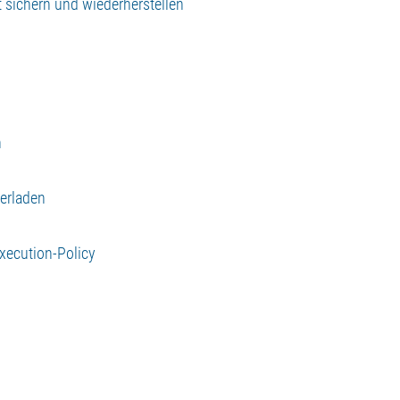
t sichern und wiederherstellen
n
terladen
n
xecution-Policy