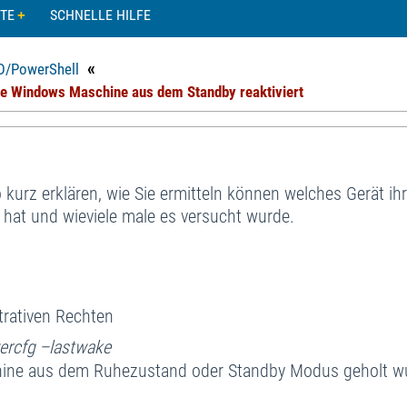
TE
SCHNELLE HILFE
«
/PowerShell
e Windows Maschine aus dem Standby reaktiviert
urz erklären, wie Sie ermitteln können welches Gerät ih
at und wieviele male es versucht wurde.
trativen Rechten
ercfg –lastwake
schine aus dem Ruhezustand oder Standby Modus geholt w