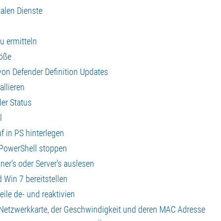
kalen Dienste
u ermitteln
röße
on Defender Definition Updates
allieren
ler Status
l
f in PS hinterlegen
 PowerShell stoppen
ner's oder Server's auslesen
Win 7 bereitstellen
le de- und reaktivien
n Netzwerkkarte, der Geschwindigkeit und deren MAC Adresse