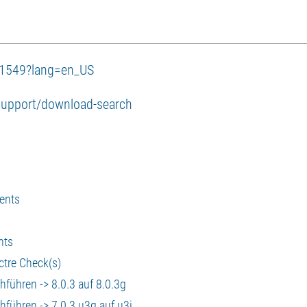
001549?lang=en_US
upport/download-search
ients
s
nts
ctre Check(s)
führen -> 8.0.3 auf 8.0.3g
hführen -> 7.0.3 u3g auf u3i