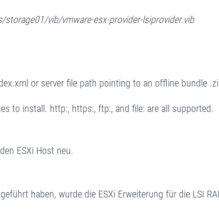
es/storage01/vib/vmware-esx-provider-lsiprovider.vib
x.xml or server file path pointing to an offline bundle .zip
o install. http:, https:, ftp:, and file: are all supported.
n den ESXi Host neu.
geführt haben, wurde die ESXi Erweiterung für die LSI RA