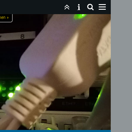
nen »