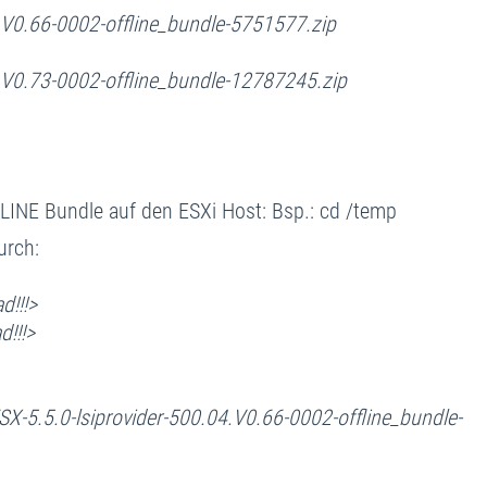
.V0.66-0002-offline_bundle-5751577.zip
.V0.73-0002-offline_bundle-12787245.zip
FLINE Bundle auf den ESXi Host: Bsp.: cd /temp
urch:
d!!!>
d!!!>
ESX-5.5.0-lsiprovider-500.04.V0.66-0002-offline_bundle-