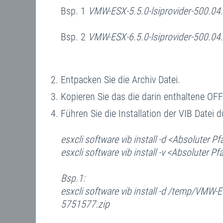
Bsp. 1
VMW-ESX-5.5.0-lsiprovider-500.04
Bsp. 2
VMW-ESX-6.5.0-lsiprovider-500.04
Entpacken Sie die Archiv Datei.
Kopieren Sie das die darin enthaltene OF
Führen Sie die Installation der VIB Datei d
esxcli software vib install -d <Absoluter Pfa
esxcli software vib install -v <Absoluter Pfa
Bsp.1:
esxcli software vib install -d /temp/VMW-
5751577.zip