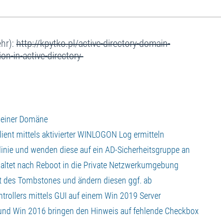
ehr):
http://kpytko.pl/active-directory-domain-
on-in-active-directory
CA einer Domäne
lient mittels aktivierter WINLOGON Log ermitteln
htlinie und wenden diese auf ein AD-Sicherheitsgruppe an
haltet nach Reboot in die Private Netzwerkumgebung
ert des Tombstones und ändern diesen ggf. ab
trollers mittels GUI auf einem Win 2019 Server
 und Win 2016 bringen den Hinweis auf fehlende Checkbox