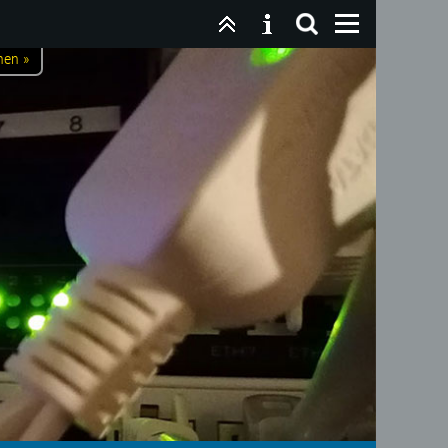
nen »