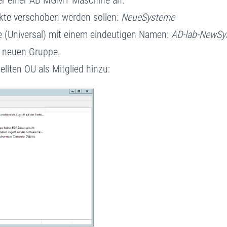
der einer AD MGMT Maschine an.
jekte verschoben werden sollen:
NeueSysteme
pe (Universal) mit einem eindeutigen Namen:
AD-lab-NewSy
r neuen Gruppe.
llten OU als Mitglied hinzu: