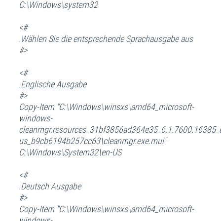
C:\Windows\system32
<#
.Wählen Sie die entsprechende Sprachausgabe aus
#>
<#
.Englische Ausgabe
#>
Copy-Item "C:\Windows\winsxs\amd64_microsoft-
windows-
cleanmgr.resources_31bf3856ad364e35_6.1.7600.16385_
us_b9cb6194b257cc63\cleanmgr.exe.mui"
C:\Windows\System32\en-US
<#
.Deutsch Ausgabe
#>
Copy-Item "C:\Windows\winsxs\amd64_microsoft-
windows-