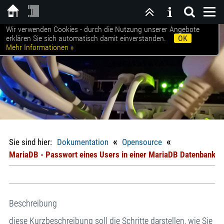
Wir verwenden Cookies - durch die Nutzung unserer Angebote
Willkommen bei SCHROETER|EDV
erklären Sie sich automatisch damit einverstanden.
OK
Mehr Informationen »
«
«
Sie sind hier:
Dokumentation
Opensource
MariaDB - Passwort eines Users in einer MariaDB Datenbank a
Beschreibung
diese Kurzbeschreibung soll die Schritte darstellen, wie Sie