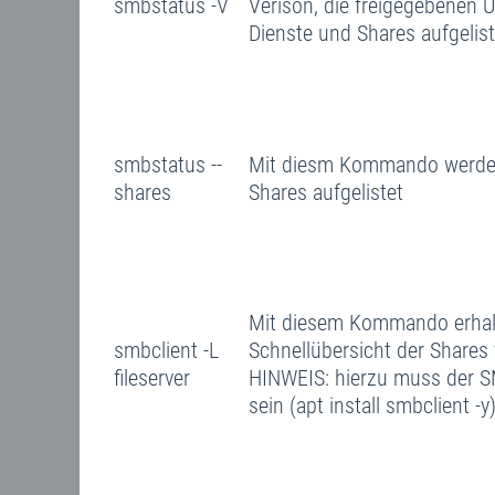
smbstatus -V
Verison, die freigegebenen 
Dienste und Shares aufgelist
smbstatus --
Mit diesm Kommando werden
shares
Shares aufgelistet
Mit diesem Kommando erhalt
smbclient -L
Schnellübersicht der Shares
fileserver
HINWEIS: hierzu muss der SMB
sein (apt install smbclient -y