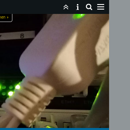
nen »