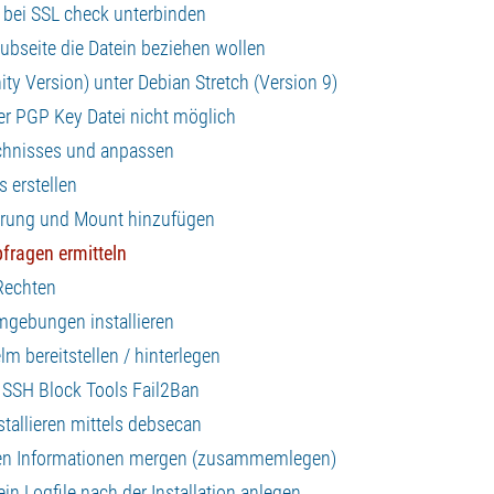
bei SSL check unterbinden
Subseite die Datein beziehen wollen
y Version) unter Debian Stretch (Version 9)
er PGP Key Datei nicht möglich
ichnisses und anpassen
s erstellen
onierung und Mount hinzufügen
fragen ermitteln
 Rechten
mgebungen installieren
m bereitstellen / hinterlegen
es SSH Block Tools Fail2Ban
stallieren mittels debsecan
neuen Informationen mergen (zusammemlegen)
ein Logfile nach der Installation anlegen