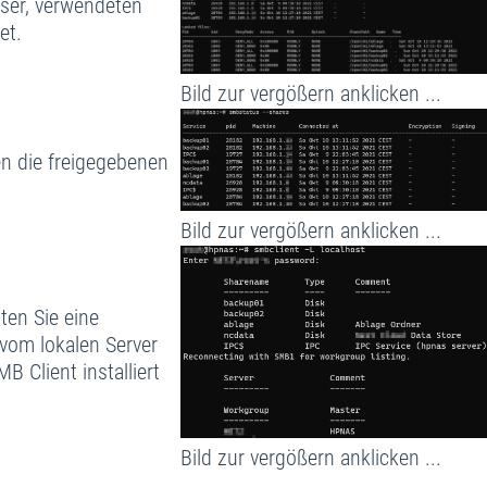
User, verwendeten
et.
Bild zur vergößern anklicken ...
 die freigegebenen
Bild zur vergößern anklicken ...
en Sie eine
 vom lokalen Server
 Client installiert
)
Bild zur vergößern anklicken ...